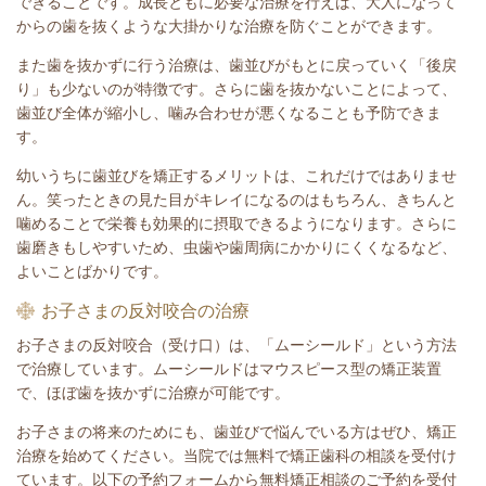
できることです。成長ともに必要な治療を行えば、大人になって
からの歯を抜くような大掛かりな治療を防ぐことができます。
また歯を抜かずに行う治療は、歯並びがもとに戻っていく「後戻
り」も少ないのが特徴です。さらに歯を抜かないことによって、
歯並び全体が縮小し、噛み合わせが悪くなることも予防できま
す。
幼いうちに歯並びを矯正するメリットは、これだけではありませ
ん。笑ったときの見た目がキレイになるのはもちろん、きちんと
噛めることで栄養も効果的に摂取できるようになります。さらに
歯磨きもしやすいため、虫歯や歯周病にかかりにくくなるなど、
よいことばかりです。
お子さまの反対咬合の治療
お子さまの反対咬合（受け口）は、「ムーシールド」という方法
で治療しています。ムーシールドはマウスピース型の矯正装置
で、ほぼ歯を抜かずに治療が可能です。
お子さまの将来のためにも、歯並びで悩んでいる方はぜひ、矯正
治療を始めてください。当院では無料で矯正歯科の相談を受付け
ています。以下の予約フォームから無料矯正相談のご予約を受付