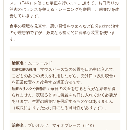
ス」（T4K）を使った矯正を行います。加えて、お口周りの
筋肉のバランスを整えるトレーニングを併用し、歯並びを改
善していきます。
食事の環境を見直す、悪い習慣をやめるなど自分の力で治す
のが理想的ですが、必要なら補助的に簡単な装置を使いま
す。
治療名
：ムーシールド
：マウスピース型の装置を口の中に入れて、
治療治療の説明
こどものあごの成長を利用しながら、受け口（反対咬合）
を正常位置へと改善する矯正方法です。
：毎日の装着を怠ると良好な結果が得
治療のリスクや副作用
られません。夜寝るときに装置をお口に入れておく必要が
あります。生涯の歯並びを保証するものではありません
（成長によりまた受け口になる可能性があります）。
治療名
：プレオルソ、マイオブレース（T4K）