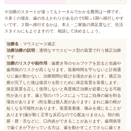
※治療のスタートが違ってもトータルでかかる費用は一律です。
※多くの場合、歯の生えかわりがあるので0期→1期へ移行しやす
いです。２期へ移行するかは、本人・ご家族の満足度など、生活
スタイルにもよりますので、相談して決めましょう。
治療名
：マウスピース矯正
治療治療の説明
：透明なマウスピース型の装置で行う矯正治療
です
治療のリスクや副作用
：歯磨き等のセルフケアを怠ると虫歯や
歯周病のリスクが高くなります。装着時間を守らないと計画通
りに歯が動かない、治療期間が延びる場合があります。矯正治
療が完了した後は後戻りを防ぐために保定装置を装着します。
保定装置を正しく使用しないと再度矯正治療が必要になる可能
性があります。歯と顎のバランスによってはご自身の歯を削る
場合があります（削る量は個人差があります）まれに歯の根が
短くなる可能性があります。装置装着後、痛みを感じることが
あります(歯が動く正常な反応なので心配ありません)。頬の粘
膜・唇・舌などに、口内炎ができることがあります。歯周病等
で歯ぐきが下がっている方は、歯を動かすことでさらに歯ぐき